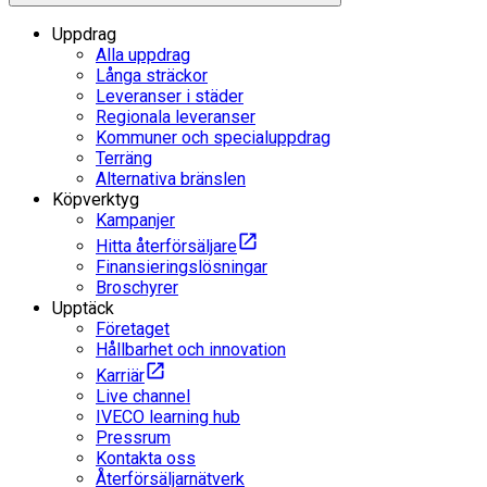
Uppdrag
Alla uppdrag
Långa sträckor
Leveranser i städer
Regionala leveranser
Kommuner och specialuppdrag
Terräng
Alternativa bränslen
Köpverktyg
Kampanjer
Hitta återförsäljare
Finansieringslösningar
Broschyrer
Upptäck
Företaget
Hållbarhet och innovation
Karriär
Live channel
IVECO learning hub
Pressrum
Kontakta oss
Återförsäljarnätverk