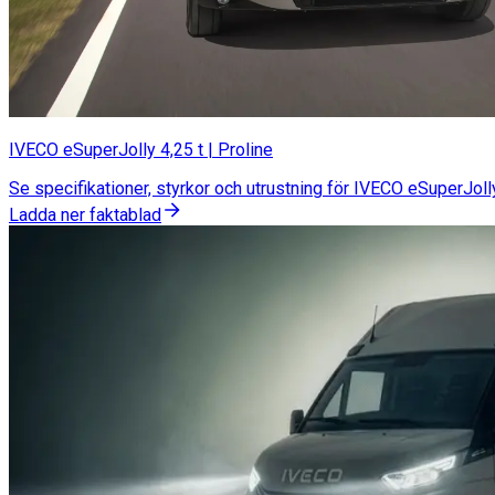
IVECO eSuperJolly 4,25 t | Proline
Se specifikationer, styrkor och utrustning för IVECO eSuperJolly
Ladda ner faktablad