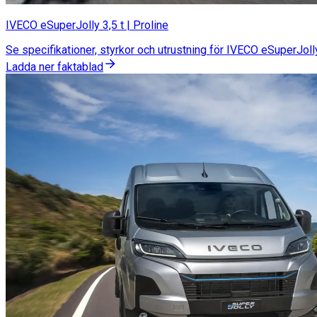
IVECO eSuperJolly 3,5 t | Proline
Se specifikationer, styrkor och utrustning för IVECO eSuperJolly
Ladda ner faktablad