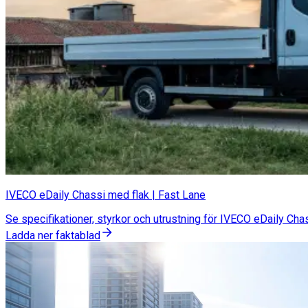
IVECO eDaily Chassi med flak | Fast Lane
Se specifikationer, styrkor och utrustning för IVECO eDaily Ch
Ladda ner faktablad