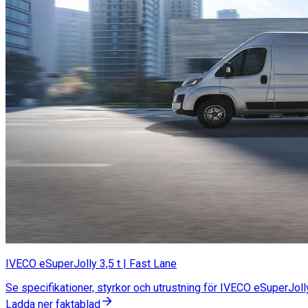
IVECO eSuperJolly 3,5 t | Fast Lane
Se specifikationer, styrkor och utrustning för IVECO eSuperJoll
Ladda ner faktablad