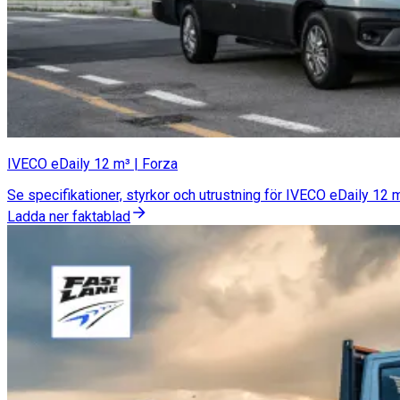
IVECO eDaily 12 m³ | Forza
Se specifikationer, styrkor och utrustning för IVECO eDaily 12 
Ladda ner faktablad