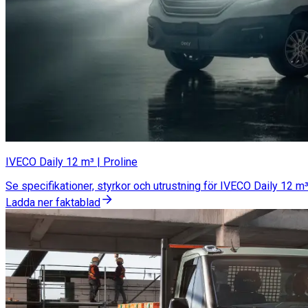
IVECO Daily 12 m³ | Proline
Se specifikationer, styrkor och utrustning för IVECO Daily 12 m³
Ladda ner faktablad